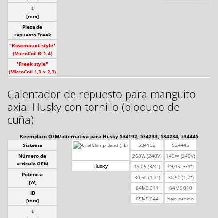
L
[mm]
Pieza de
repuesto Freek
"Rosemount style"
(MicroCoil Ø 1,4)
"Freek style"
(MicroCoil 1,3 x 2,3)
Calentador de repuesto para manguito
axial Husky con tornillo (bloqueo de
cuña)
Reemplazo OEM/alternativa para Husky 534192, 534233, 534234, 534445
Sistema
534192
534445
Número de
268W (240V)
149W (240V)
artículo OEM
Husky
19,05 (3/4")
19,05 (3/4")
Potencia
30,50 (1,2")
30,50 (1,2")
[W]
64M9.011
64M9.010
ID
65M5.044
bajo pedido
[mm]
L