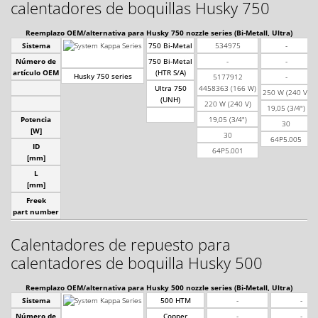
calentadores de boquillas Husky 750
Reemplazo OEM/alternativa para Husky 750 nozzle series (Bi-Metall, Ultra)
Sistema
750 Bi-Metal
534975
-
Número de
750 Bi-Metal
-
-
artículo OEM
(HTR S/A)
Husky 750 series
5177912
-
Ultra 750
4458363 (166 W)
250 W (240 V)
(UNH)
220 W (240 V)
19,05 (3/4")
Potencia
19,05 (3/4")
30
[W]
30
64P5.005
ID
64P5.001
[mm]
L
[mm]
Freek
part number
Calentadores de repuesto para
calentadores de boquilla Husky 500
Reemplazo OEM/alternativa para Husky 500 nozzle series (Bi-Metall, Ultra)
Sistema
500 HTM
-
-
Número de
Copper
-
-