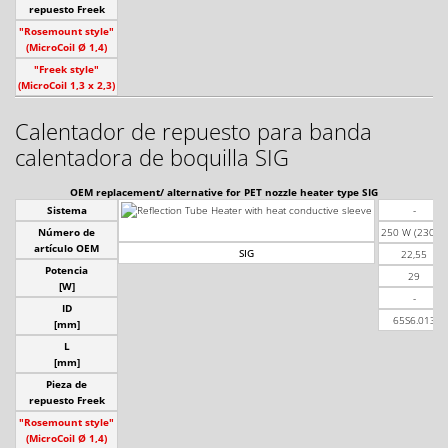
repuesto Freek
"Rosemount style"
(MicroCoil Ø 1,4)
"Freek style"
(MicroCoil 1,3 x 2,3)
Calentador de repuesto para banda
calentadora de boquilla SIG
OEM replacement/ alternative for PET nozzle heater type SIG
Sistema
-
Número de
250 W (230 V)
artículo OEM
SIG
22,55
Potencia
29
[W]
-
ID
65S6.013
[mm]
L
[mm]
Pieza de
repuesto Freek
"Rosemount style"
(MicroCoil Ø 1,4)