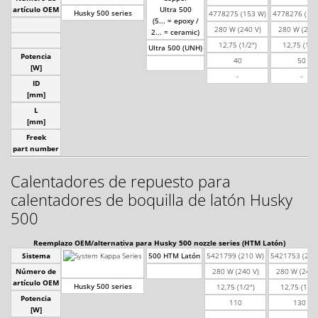
artículo OEM
Ultra 500
Husky 500 series
4778275 (153 W)
4778276 (15
(5... = epoxy /
280 W (240 V)
280 W (240 
2... = ceramic)
12,75 (1/2")
12,75 (1/2"
Ultra 500 (UNH)
Potencia
40
50
[W]
-
-
ID
[mm]
L
[mm]
Freek
part number
Calentadores de repuesto para
calentadores de boquilla de latón Husky
500
Reemplazo OEM/alternativa para Husky 500 nozzle series (HTM Latón)
Sistema
500 HTM Latón
5421799 (210 W)
5421753 (220
Número de
280 W (240 V)
280 W (240 
artículo OEM
Husky 500 series
12,75 (1/2")
12,75 (1/2"
Potencia
110
130
[W]