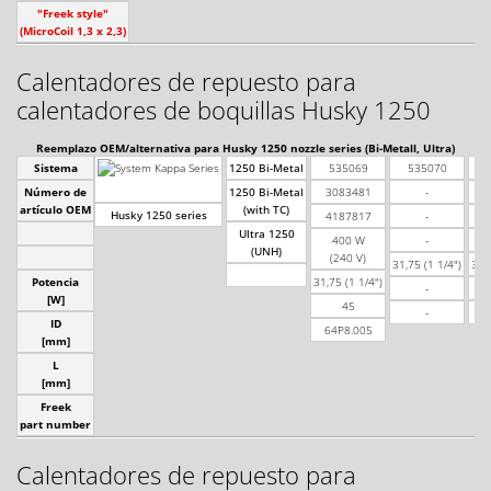
"Freek style"
(MicroCoil 1,3 x 2,3)
Calentadores de repuesto para
calentadores de boquillas Husky 1250
Reemplazo OEM/alternativa para Husky 1250 nozzle series (Bi-Metall, Ultra)
Sistema
1250 Bi-Metal
535069
535070
Número de
1250 Bi-Metal
3083481
-
artículo OEM
(with TC)
Husky 1250 series
4187817
-
Ultra 1250
400 W
-
(UNH)
(240 V)
31,75 (1 1/4")
31,7
Potencia
31,75 (1 1/4")
-
[W]
45
-
ID
64P8.005
[mm]
L
[mm]
Freek
part number
Calentadores de repuesto para