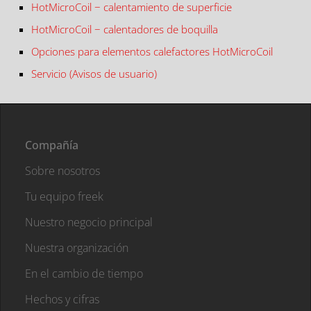
HotMicroCoil − calentamiento de superficie
HotMicroCoil − calentadores de boquilla
Opciones para elementos calefactores HotMicroCoil
Servicio (Avisos de usuario)
Compañía
Sobre nosotros
Tu equipo freek
Nuestro negocio principal
Nuestra organización
En el cambio de tiempo
Hechos y cifras