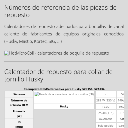
Números de referencia de las piezas de
repuesto
Calentadores de repuesto adecuados para boquillas de canal
caliente de fabricantes de equipos originales conocidos
(Husky, Mastip, Kortec, SIG, ...)
Calentador de repuesto para collar de
tornillo Husky
Reemplazo OEM/alternativa para Husky 520156, 521334
Sistema
-
5201
Número de
285 W (230 V)
149W (
artículo OEM
Husky
19,00
19,05 (
Potencia
25,40 (1,0")
30,50 (
[W]
64M8.001
64M9.
ID
bajo pedido
bajo p
[mm]