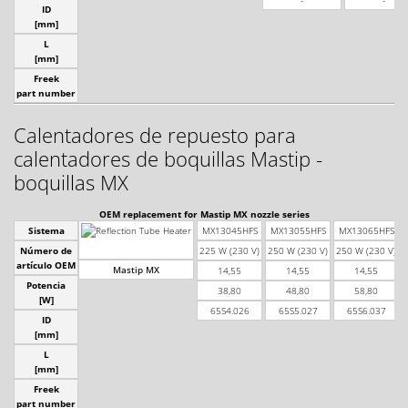
-
-
ID
[mm]
L
[mm]
Freek
part number
Calentadores de repuesto para
calentadores de boquillas Mastip -
boquillas MX
OEM replacement for Mastip MX nozzle series
Sistema
MX13045HFS
MX13055HFS
MX13065HFS
Número de
225 W (230 V)
250 W (230 V)
250 W (230 V)
artículo OEM
Mastip MX
14,55
14,55
14,55
Potencia
38,80
48,80
58,80
[W]
65S4.026
65S5.027
65S6.037
ID
[mm]
L
[mm]
Freek
part number