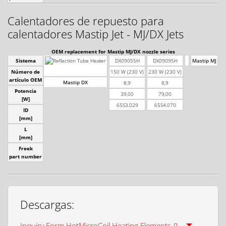
Calentadores de repuesto para
calentadores Mastip Jet - MJ/DX Jets
OEM replacement for Mastip MJ/DX nozzle series
Sistema
DX09055H
DX09095H
Mastip MJ
Número de
150 W (230 V)
230 W (230 V)
2
artículo OEM
Mastip DX
8,9
8,9
Potencia
39,00
79,00
[W]
65S3.029
65S4.070
ID
[mm]
L
[mm]
Freek
part number
Descargas:
Inquiry Form HotMicroCoil Heating Elements