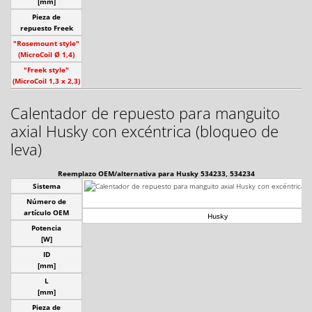
[mm]
Pieza de
repuesto Freek
"Rosemount style"
(MicroCoil Ø 1,4)
"Freek style"
(MicroCoil 1,3 x 2,3)
Calentador de repuesto para manguito
axial Husky con excéntrica (bloqueo de
leva)
Reemplazo OEM/alternativa para Husky 534233, 534234
Sistema
Número de
artículo OEM
Husky
Potencia
[W]
ID
[mm]
L
[mm]
Pieza de