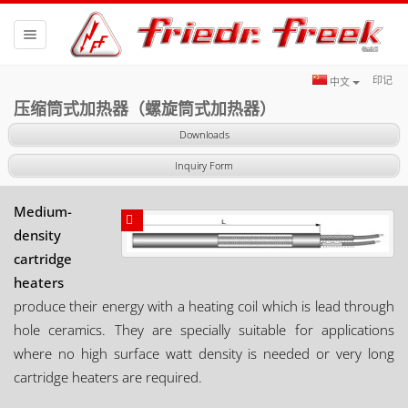
Toggle
navigation
印记
中文
压缩筒式加热器（螺旋筒式加热器）
Downloads
Inquiry Form
Medium-
density
cartridge
heaters
produce their energy with a heating coil which is lead through
hole ceramics. They are specially suitable for applications
where no high surface watt density is needed or very long
cartridge heaters are required.