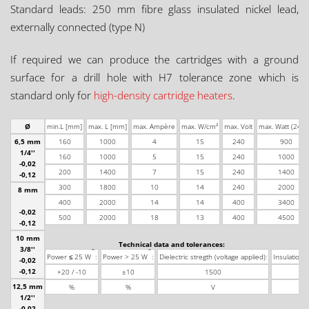
Standard leads: 250 mm fibre glass insulated nickel lead,
externally connected (type N)
If required we can produce the cartridges with a ground
surface for a drill hole with H7 tolerance zone which is
standard only for
high-density cartridge heaters
.
Ø
min.L [mm]
max. L [mm]
max. Ampère
max. W/cm²
max. Volt
max. Watt (240 
6,5 mm
160
1000
4
15
240
900
1/4''
160
1000
5
15
240
1000
-0,02
200
1400
7
15
240
1400
-0,12
300
1800
10
14
240
2000
8 mm
400
2000
14
14
400
3400
-0,02
500
2000
18
13
400
4500
-0,12
10 mm
Technical data and tolerances:
3/8''
*
*
Power ≤ 25 W
:
Power > 25 W
:
Dielectric stregth (voltage applied):
Insulation 
-0,02
-0,12
+20 / -10
±10
1500
12,5 mm
%
%
V
1/2''
-0,02