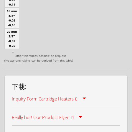
-0,14
16 mm
5/8''
-0,02
-0,16
20 mm
3/4''
-0,02
-0,20
*
Other tolerances possible on request
(No warranty claims can be derived from this table)
下載:
Inquiry Form Cartridge Heaters
Really hot! Our Product Flyer.