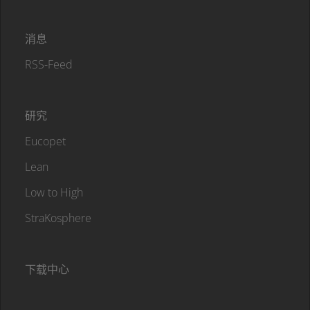
消息
RSS-Feed
研究
Eucopet
Lean
Low to High
StraKosphere
下载中心