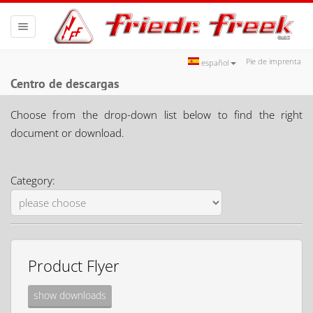
Toggle
navigation
Pie de imprenta
español
Centro de descargas
Choose from the drop-down list below to find the right
document or download.
Category:
Product Flyer
show downloads