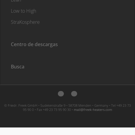
Low to High
StraKosphere
Centro de descargas
Busca
© Friedr. Freek GmbH • Sudetenstraße 9 • 58708 Menden • Germany • Tel +49 23 73
95 90 0 • Fax +49 23 73 95 90 30 •
moc.sretaeh-keerf@liam