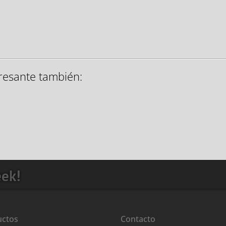
resante también:
eek!
uctos
Contacto