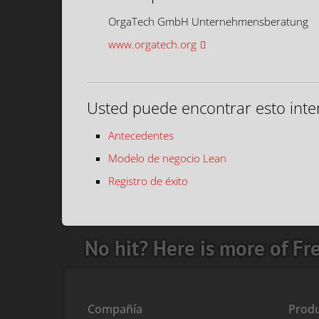
OrgaTech GmbH Unternehmensberatung
www.orgatech.org
Usted puede encontrar esto inte
Antecedentes
Modelo de negocio Lean
Registro de éxito
No hit? Here is more of Fr
Compañía
Prod