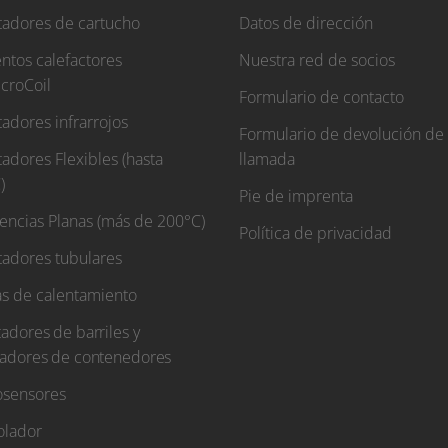
tadores de cartucho
Datos de dirección
ntos calefactores
Nuestra red de socios
croCoil
Formulario de contacto
adores infrarrojos
Formulario de devolución de
adores Flexibles (hasta
llamada
)
Pie de imprenta
tencias Planas (más de 200°C)
Política de privacidad
tadores tubulares
s de calentamiento
adores de barriles y
tadores de contenedores
sensores
olador