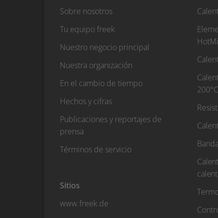
Sobre nosotros
Calen
Tu equipo freek
Eleme
HotMi
Nuestro negocio principal
Calent
Nuestra organización
Calent
En el cambio de tiempo
200°C
Hechos y cifras
Resis
Publicaciones y reportajes de
Calen
prensa
Banda
Términos de servicio
Calent
calen
Sitios
Termo
www.freek.de
Contr