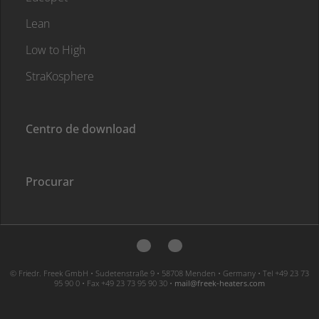
Lean
Low to High
StraKosphere
Centro de download
Procurar
© Friedr. Freek GmbH • Sudetenstraße 9 • 58708 Menden • Germany • Tel +49 23 73
95 90 0 • Fax +49 23 73 95 90 30 •
moc.sretaeh-keerf@liam