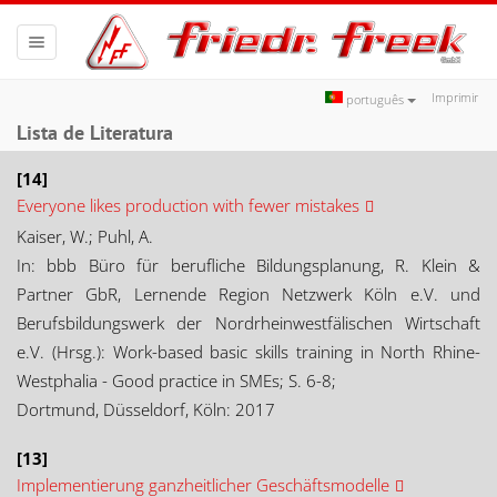
Toggle
navigation
Imprimir
português
Lista de Literatura
[14]
Everyone likes production with fewer mistakes
Kaiser, W.; Puhl, A.
In: bbb Büro für berufliche Bildungsplanung, R. Klein &
Partner GbR, Lernende Region Netzwerk Köln e.V. und
Berufsbildungswerk der Nordrheinwestfälischen Wirtschaft
e.V. (Hrsg.): Work-based basic skills training in North Rhine-
Westphalia - Good practice in SMEs; S. 6-8;
Dortmund, Düsseldorf, Köln: 2017
[13]
Implementierung ganzheitlicher Geschäftsmodelle