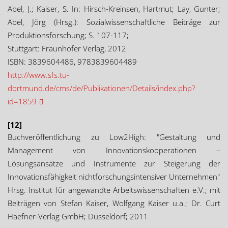
Abel, J.; Kaiser, S. In: Hirsch-Kreinsen, Hartmut; Lay, Gunter;
Abel, Jörg (Hrsg.): Sozialwissenschaftliche Beiträge zur
Produktionsforschung; S. 107-117;
Stuttgart: Fraunhofer Verlag, 2012
ISBN: 3839604486, 9783839604489
http://www.sfs.tu-
dortmund.de/cms/de/Publikationen/Details/index.php?
id=1859
[12]
Buchveröffentlichung zu Low2High: "Gestaltung und
Management von Innovationskooperationen –
Lösungsansätze und Instrumente zur Steigerung der
Innovationsfähigkeit nichtforschungsintensiver Unternehmen"
Hrsg. Institut für angewandte Arbeitswissenschaften e.V.; mit
Beiträgen von Stefan Kaiser, Wolfgang Kaiser u.a.; Dr. Curt
Haefner-Verlag GmbH; Düsseldorf; 2011