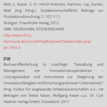
Abel, J.; Kaiser, S. In: Hirsch-Kreinsen, Hartmut; Lay, Gunter;
Abel, Jörg (Hrsg.): Sozialwissenschaftliche Beiträge zur
Produktionsforschung; S. 107-117;
Stuttgart: Fraunhofer Verlag, 2012
ISBN: 3839604486, 9783839604489
http://www.sfs.tu-
dortmund.de/cms/de/Publikationen/Details/index.php?
id=1859
[12]
Buchveröffentlichung zu Low2High: "Gestaltung und
Management von Innovationskooperationen –
Lösungsansätze und Instrumente zur Steigerung der
Innovationsfähigkeit nichtforschungsintensiver Unternehmen"
Hrsg. Institut für angewandte Arbeitswissenschaften e.V.; mit
Beiträgen von Stefan Kaiser, Wolfgang Kaiser u.a.; Dr. Curt
Haefner-Verlag GmbH; Düsseldorf; 2011