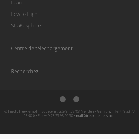
Lean
Low to High
StraKosphere
Centre de téléchargement
Recherchez
© Friedr. Freek GmbH • Sudetenstraße 9 • 58708 Menden • Germany • Tel +49 23 73
95 90 0 • Fax +49 23 73 95 90 30 •
moc.sretaeh-keerf@liam