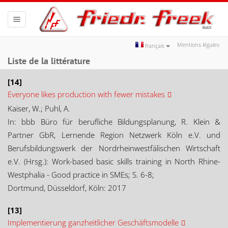
Toggle
navigation
Mentions légales
français
Liste de la littérature
[14]
Everyone likes production with fewer mistakes
Kaiser, W.; Puhl, A.
In: bbb Büro für berufliche Bildungsplanung, R. Klein &
Partner GbR, Lernende Region Netzwerk Köln e.V. und
Berufsbildungswerk der Nordrheinwestfälischen Wirtschaft
e.V. (Hrsg.): Work-based basic skills training in North Rhine-
Westphalia - Good practice in SMEs; S. 6-8;
Dortmund, Düsseldorf, Köln: 2017
[13]
Implementierung ganzheitlicher Geschäftsmodelle