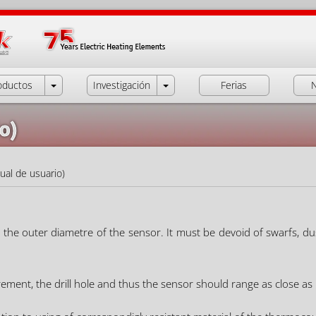
oductos
Investigación
Ferias
N
o)
ual de usuario)
 the outer diametre of the sensor. It must be devoid of swarfs, d
ment, the drill hole and thus the sensor should range as close as 