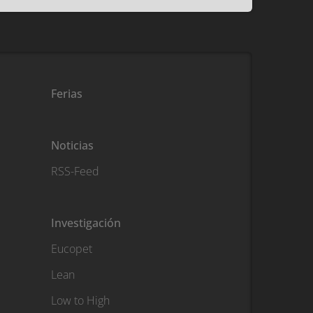
Ferias
Noticias
RSS-Feed
Investigación
Eucopet
Lean
Low to High