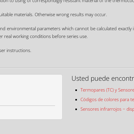
ion to using of correspondigly resistant material of the thermocou
suitable materials. Otherwise wrong results may occur.
 and environmental parameters which cannot be calculated exactly
er real working conditions before series use.
er instructions.
Usted puede encontra
Termopares (TC) y Sensores
Códigos de colores para t
Sensores infrarrojos − dis