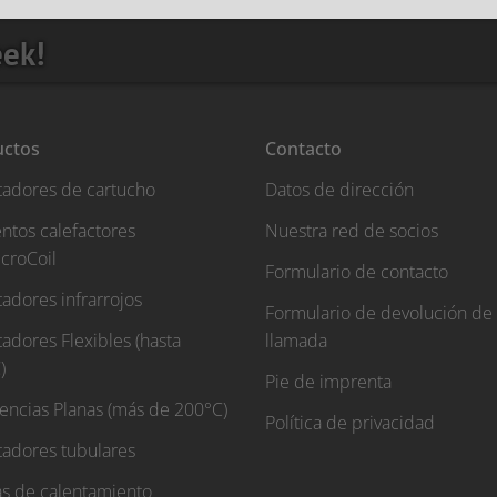
eek!
uctos
Contacto
tadores de cartucho
Datos de dirección
ntos calefactores
Nuestra red de socios
croCoil
Formulario de contacto
adores infrarrojos
Formulario de devolución de
adores Flexibles (hasta
llamada
)
Pie de imprenta
tencias Planas (más de 200°C)
Política de privacidad
tadores tubulares
s de calentamiento