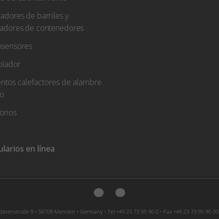
adores de barriles y
tadores de contenedores
sensores
olador
ntos calefactores de alambre
to
orios
larios en línea
etenstraße 9 • 58708 Menden • Germany • Tel +49 23 73 95 90 0 • Fax +49 23 73 95 90 30