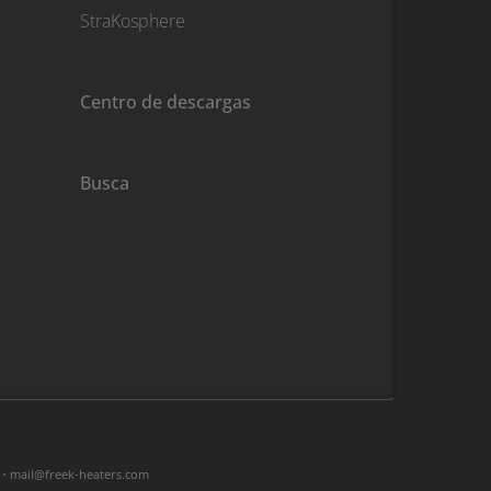
StraKosphere
Centro de descargas
Busca
 •
moc.sretaeh-keerf@liam