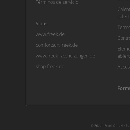
Términos de servicio
Calent
calen
Sitios
Termo
www.freek.de
Contr
comfortsun.freek.de
Eleme
www.freek-fassheizungen.de
abier
shop.freek.de
Acces
Formu
© Friedr. Freek GmbH • Sud