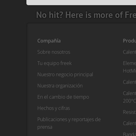
No hit? Here is more of Fr
Compañía
Prod
Sobre nosotros
Calen
Tu equipo freek
Eleme
HotMi
Nuestro negocio principal
Calent
Nuestra organización
Calent
En el cambio de tiempo
200°C
Hechos y cifras
Resis
Publicaciones y reportajes de
Calen
prensa
Banda