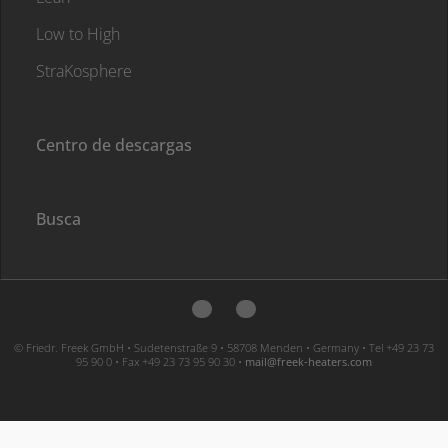
Low to High
StraKosphere
Centro de descargas
Busca
© Friedr. Freek GmbH • Sudetenstraße 9 • 58708 Menden • Germany • Tel +49 23 73
95 90 0 • Fax +49 23 73 95 90 30 •
moc.sretaeh-keerf@liam