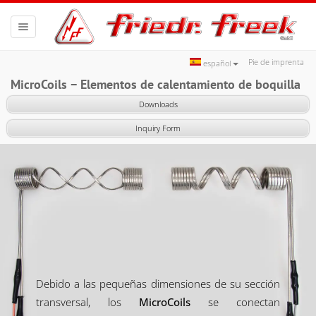
Toggle
navigation
Pie de imprenta
español
MicroCoils − Elementos de calentamiento de boquilla
Downloads
Inquiry Form
Debido a las pequeñas dimensiones de su sección
transversal, los
MicroCoils
se conectan