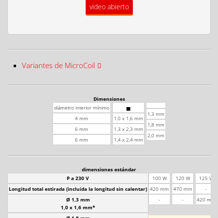
video abierto
Variantes de MicroCoil
Dimensiones
diámetro interior mínimo
▅
1,3 mm
4 mm
1,0 x 1,6 mm
1,8 mm
6 mm
1,3 x 2,3 mm
2,0 mm
6 mm
1,4 x 2,4 mm
dimensiones estándar
P a 230 V
100 W
120 W
125 W
Longitud total estirada (incluida la longitud sin calentar)
420 mm
470 mm
-
Ø 1,3 mm
-
-
420 mm
1,0 x 1,6 mm*