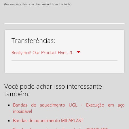
te
(No warranty claims can be derived from this table)
Transferências:
Really hot! Our Product Flyer.
Você pode achar isso interessante
também:
Bandas de aquecimento UGL - Execução em aço
inoxidável
Bandas de aquecimento MICAPLAST