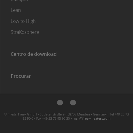
Lean
Low to High
StraKosphere
Centro de download
Procurar
© Friedr. Freek GmbH • Sudetenstraße 9 • 58708 Menden • Germany • Tel +49 23 73
95 90 0 • Fax +49 23 73 95 90 30 •
moc.sretaeh-keerf@liam