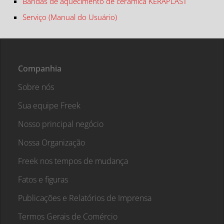
Bandas de aquecimento de cerâmica KERAPLAST
Serviço (Manual do Usuário)
Companhia
Sobre nós
Sua equipe Freek
Nosso principal negócio
Nossa Organização
Freek nos tempos de mudança
Fatos e figuras
Publicações e Relatórios de Imprensa
Termos Gerais de Comércio