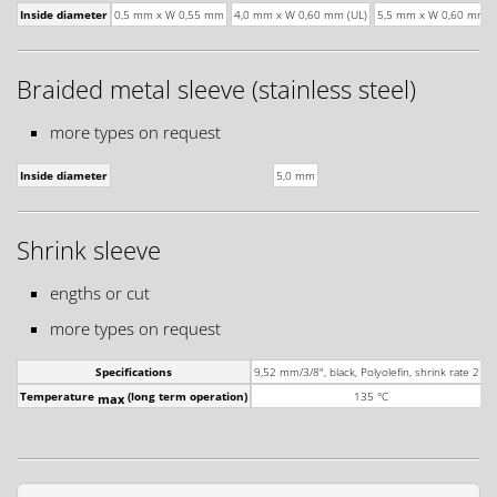
Inside diameter
0,5 mm x W 0,55 mm
4,0 mm x W 0,60 mm (UL)
5,5 mm x W 0,60 mm
Braided metal sleeve (stainless steel)
more types on request
Inside diameter
5,0 mm
Shrink sleeve
engths or cut
more types on request
Specifications
9,52 mm/3/8", black, Polyolefin, shrink rate 2:1
Temperature
(long term operation)
135 °C
max