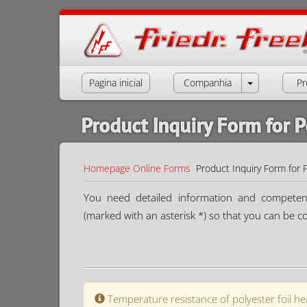
Pagina inicial
Companhia
Pr
Product Inquiry Form for P
Homepage
Online Forms
Product Inquiry Form for 
You need detailed information and competent a
(marked with an asterisk *) so that you can be c
Temperature resistance of polyester foil he