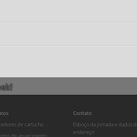
eek!
utos
Contato
edores de cartucho
Esboço da jornada e dados d
endereço
ntos de aquecimento