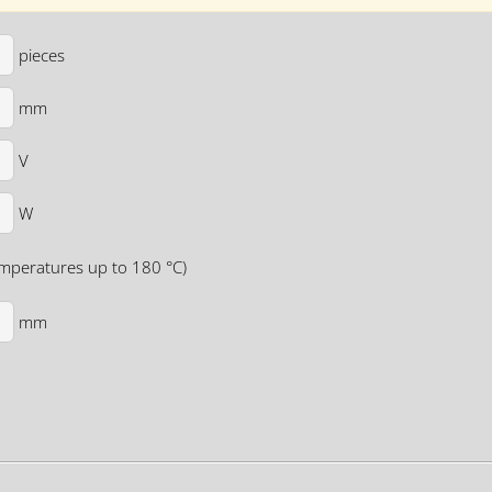
pieces
mm
V
W
temperatures up to 180 °C)
mm