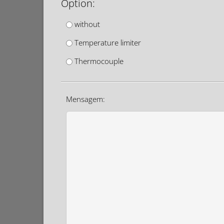
Option:
without
Temperature limiter
Thermocouple
Mensagem: