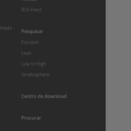
RSS-Feed
hamada
Pesquisar
Eucopet
Lean
Low to High
StraKosphere
Centro de download
Procurar