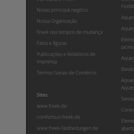
HotMi
Nosso principal negócio
Aquec
Nossa Organização
Aquec
Freek nos tempos de mudança
Eleme
Fatos e figuras
(acim
Publicações e Relatórios de
Aquec
Imprensa
Banda
Termos Gerais de Comércio
Aquec
Aquec
Sites
Senso
www.freek.de
Contr
comfortsun.freek.de
Eleme
www.freek-fassheizungen.de
abert