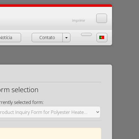
Imprimir
Notícia
Contato
orm selection
rently selected form: