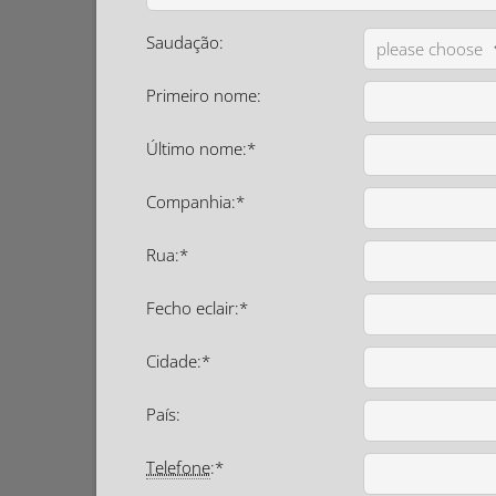
Saudação:
Primeiro nome:
Último nome:*
Companhia:*
Rua:*
Fecho eclair:*
Cidade:*
País:
Telefone
:*