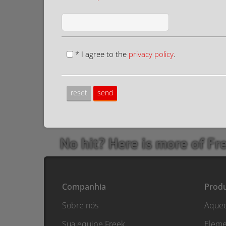
* I agree to the
privacy policy
.
No hit? Here is more of Fr
Companhia
Prod
Sobre nós
Aquec
Sua equipe Freek
Eleme