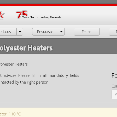
odutos
Pesquisar
Feiras
olyester Heaters
Polyester Heaters
F
dvice? Please fill in all mandatory fields
ontacted by the right person.
Cur
ater:
110 °C