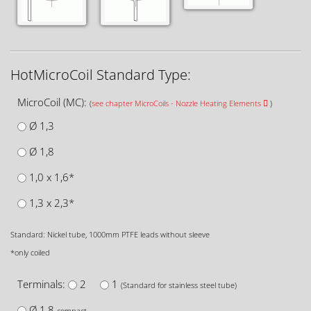
HotMicroCoil Standard Type:
MicroCoil (MC):
(
see chapter MicroCoils - Nozzle Heating Elements
)
Ø 1,3
Ø 1,8
1,0 x 1,6*
1,3 x 2,3*
Standard: Nickel tube, 1000mm PTFE leads without sleeve
*only coiled
Terminals:
2
1
(Standard for stainless steel tube)
Ø 1,8
compact