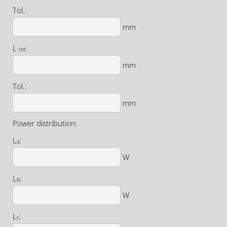
Tol.:
mm
L
:
tot
mm
Tol.:
mm
Power distribution:
L
:
a
W
L
:
b
W
L
:
c