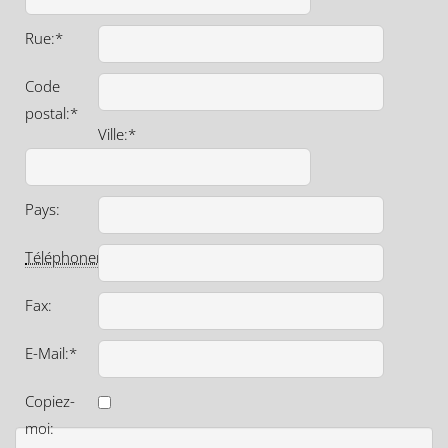
Rue:*
Code
postal:*
Ville:*
Pays:
Téléphoner
:*
Fax:
E-Mail:*
Copiez-
moi: