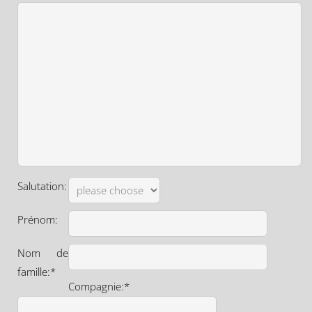
Salutation:
Prénom:
Nom de
famille:*
Compagnie:*