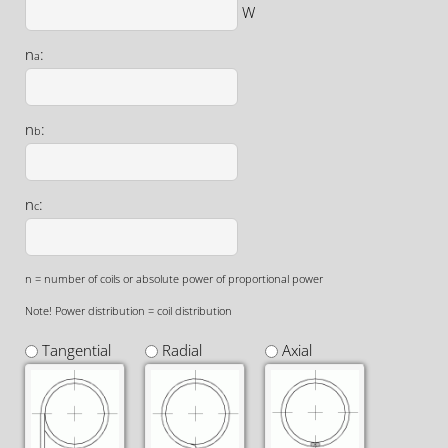
W
n
:
a
n
:
b
n
:
c
n = number of coils or absolute power of proportional power
Note! Power distribution = coil distribution
Tangential
Radial
Axial