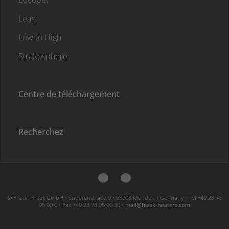
Lean
Low to High
StraKosphere
Centre de téléchargement
Recherchez
© Friedr. Freek GmbH • Sudetenstraße 9 • 58708 Menden • Germany • Tel +49 23 73
95 90 0 • Fax +49 23 73 95 90 30 •
moc.sretaeh-keerf@liam