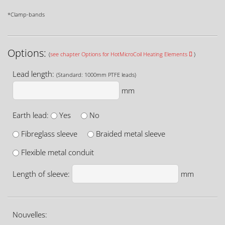
*Clamp-bands
Options:
(
see chapter Options for HotMicroCoil Heating Elements
)
Lead length:
(Standard: 1000mm PTFE leads)
mm
Earth lead:
Yes
No
Fibreglass sleeve
Braided metal sleeve
Flexible metal conduit
Length of sleeve:
mm
Nouvelles: