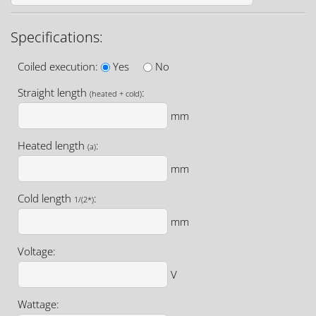
Specifications:
Coiled execution:
Yes
No
Straight length
:
(heated + cold)
mm
Heated length
:
(a)
mm
Cold length
:
1/(2*)
mm
Voltage:
V
Wattage: