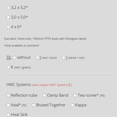
3,2 x 3,2*
3,0 x 5,0*
4 x 6*
Standard: Steel tube, 1000mm PTFE leads with fibreglass sleeve
*only available as standard
TE
:
without
J
J
(red / blue)
(white / red)
K
(red / green)
HMC Systems:
(
see chapter HMC Systems
)
Reflection tube
Clamp Band
Two-screw*
(FB)
Axial*
Brazed Together
Kappa
(FE)
Heat Sink