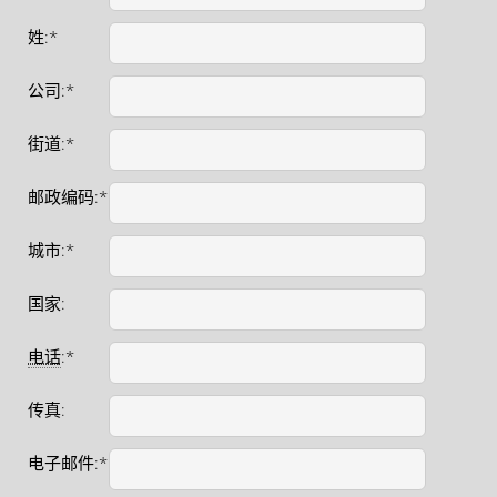
姓:*
公司:*
街道:*
邮政编码:*
城市:*
国家:
电话
:*
传真:
电子邮件:*