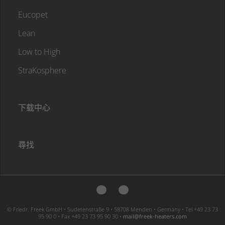
Eucopet
Lean
Low to High
StraKosphere
下载中心
尋找
© Friedr. Freek GmbH • Sudetenstraße 9 • 58708 Menden • Germany • Tel +49 23 73
95 90 0 • Fax +49 23 73 95 90 30 •
moc.sretaeh-keerf@liam