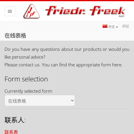
Toggle
navigation
印记
中文
在线表格
Do you have any questions about our products or would you
like personal advice?
Please contact us. You can find the appropriate form here.
Form selection
Currently selected form:
联系人:
联系表