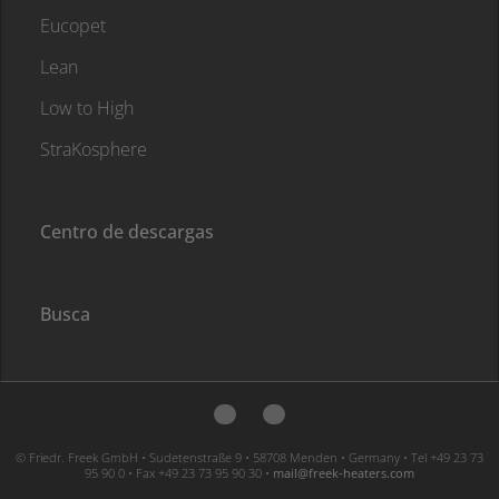
Eucopet
Lean
Low to High
StraKosphere
Centro de descargas
Busca
© Friedr. Freek GmbH • Sudetenstraße 9 • 58708 Menden • Germany • Tel +49 23 73
95 90 0 • Fax +49 23 73 95 90 30 •
moc.sretaeh-keerf@liam