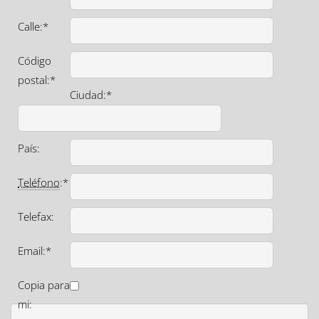
Calle:*
Código
postal:*
Ciudad:*
País:
Teléfono
:*
Telefax:
Email:*
Copia para
mi: