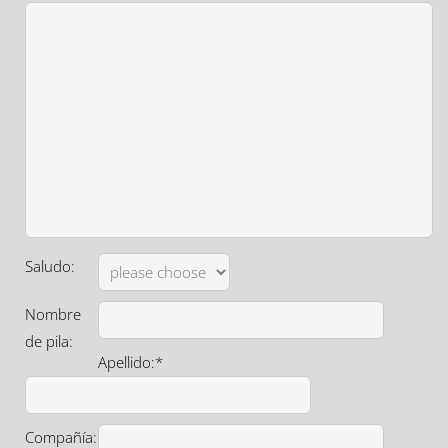
Saludo:
Nombre
de pila:
Apellido:*
Compañía:*