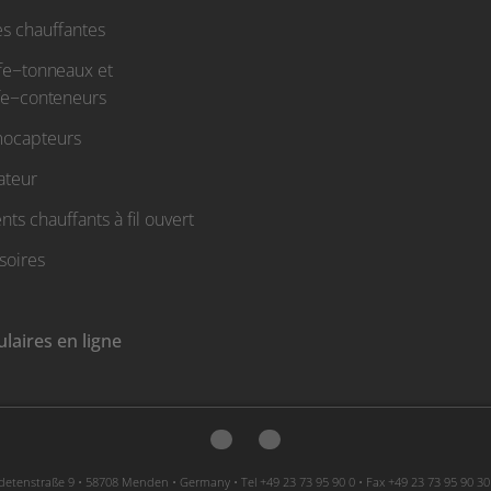
s chauffantes
fe−tonneaux et
fe−conteneurs
ocapteurs
ateur
ts chauffants à fil ouvert
soires
laires en ligne
etenstraße 9 • 58708 Menden • Germany • Tel +49 23 73 95 90 0 • Fax +49 23 73 95 90 30