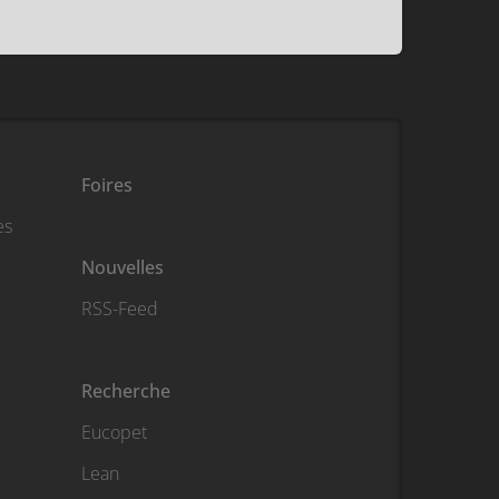
Foires
es
Nouvelles
RSS-Feed
Recherche
Eucopet
Lean