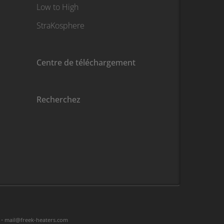
Low to High
StraKosphere
Centre de téléchargement
Recherchez
 •
moc.sretaeh-keerf@liam