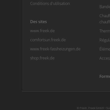
Conditions d'utilisation
Bande
Chauf
Des sites
chauf
www.freek.de
Therm
comfortsun.freek.de
Régul
www.freek-fassheizungen.de
Élémen
shop.freek.de
Acces
Formu
© Friedr. Freek GmbH • Sud