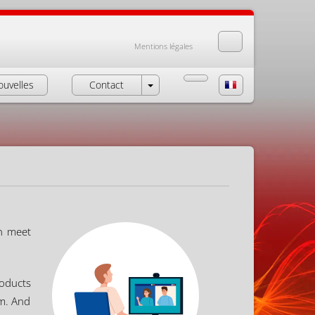
Mentions légales
ouvelles
Contact
an meet
roducts
om. And