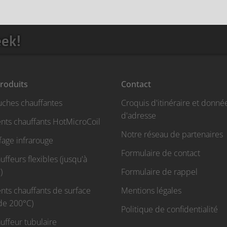
eek!
roduits
Contact
uches chauffantes
Croquis d'itinéraire et donné
d'adresse
nts chauffants HotMicroCoil
Notre réseau de partenaires
fage infrarouge
Formulaire de contact
ffeurs flexibles (jusqu'à
)
Formulaire de rappel
nts chauffants de surface
Mentions légales
 de 200°C)
Politique de confidentialité
uffeur tubulaire