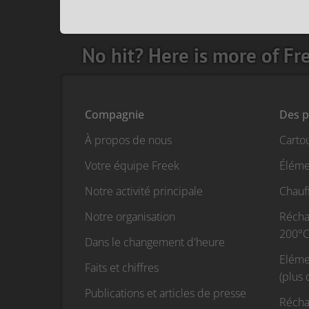
No hit? Here is more of Fr
Compagnie
Des p
À propos de nous
Carto
Votre équipe Freek
Éléme
Notre activité principale
Chauf
Notre organisation
Réchau
200°C
Dans le changement d'heure
Eléme
Faits et chiffres
(plus
Publications et articles de presse
Récha