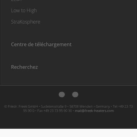
Low to High
StraKosphere
Centre de téléchargement
Recherchez
© Friedr. Freek GmbH • Sudetenstraße 9 • 58708 Menden • Germany • Tel +49 23 73
95 90 0 • Fax +49 23 73 95 90 30 •
moc.sretaeh-keerf@liam