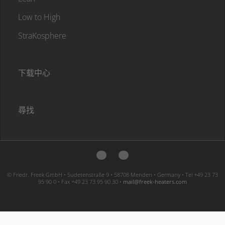
Low to High
StraKosphere
下载中心
尋找
© Friedr. Freek GmbH • Sudetenstraße 9 • 58708 Menden • Germany • Tel +49 23 73
95 90 0 • Fax +49 23 73 95 90 30 •
moc.sretaeh-keerf@liam