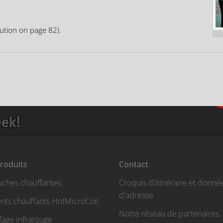
ution on page 82).
eek!
roduits
Contact
uches chauffantes
Croquis d'itinéraire et donné
d'adresse
nts chauffants HotMicroCoil
Notre réseau de partenaires
fage infrarouge