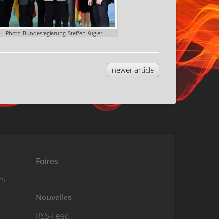
Photo: Bundesregierung, Steffen Kugler
newer article
Foires
es
Nouvelles
RSS-Feed