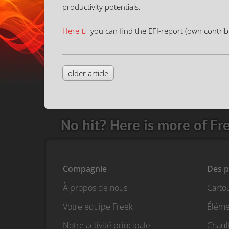
productivity potentials.
Here
you can find the EFI-report (own contrib
older article
No hit? Here is more of Fr
Compagnie
Des p
À propos de nous
Carto
Votre équipe Freek
Éléme
Notre activité principale
Chauf