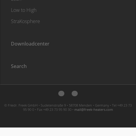
Low to High
StraKosphere
Downloadcenter
Search
© Friedr. Freek GmbH • Sudetenstraße 9 • 58708 Menden • Germany • Tel +49 23 73
95 90 0 • Fax +49 23 73 95 90 30 •
moc.sretaeh-keerf@liam