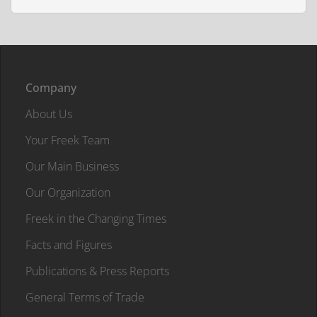
Company
About Us
Your Freek Team
Our Main Business
Our Organization
Freek in the Changing Times
Facts and Figures
Publications & Press Reports
General Terms of Trade