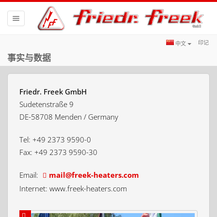
Toggle
navigation
印记
中文
事实与数据
Friedr. Freek GmbH
Sudetenstraße 9
DE-58708 Menden / Germany
Tel: +49 2373 9590-0
Fax: +49 2373 9590-30
Email:
moc.sretaeh-keerf@liam
Internet: www.freek-heaters.com