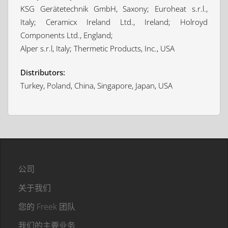
KSG Gerätetechnik GmbH, Saxony; Euroheat s.r.l.,
Italy; Ceramicx Ireland Ltd., Ireland; Holroyd
Components Ltd., England;
Alper s.r.l, Italy; Thermetic Products, Inc., USA
Distributors:
Turkey, Poland, China, Singapore, Japan, USA
公司
关于我们
您的 Freek 团队
我们的主要业务