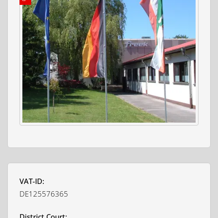
VAT-ID:
DE125576365
District Court: