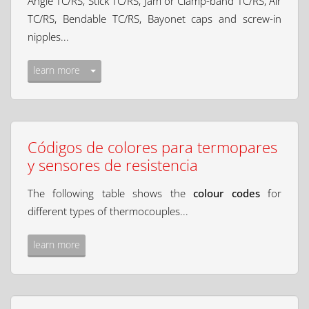
Angle TC/RS, Stick TC/RS, Jam or Clamp-band TC/RS, Air
TC/RS, Bendable TC/RS, Bayonet caps and screw-in
nipples...
learn more
Códigos de colores para termopares
y sensores de resistencia
The following table shows the
colour codes
for
different types of thermocouples...
learn more