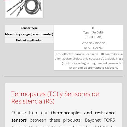
Sensor type
TC
Type J (Fe-CuNi)
Measuring range (recommended)
(DIN IEC 584)
Field of application
-200 °C - 1000 °C
(0 °C - 590 °C)
Cost-effective, suitable for simple PID controllers (in PL
often additional electronic necessary), available in gro
(quick responding) or ungrounded (insensible to
shock and electromagnetic radiation).
Termopares (TC) y Sensores de
Resistencia (RS)
Choose from our
thermocouples and resistance
sensors
between these products: Bayonet TC/RS,